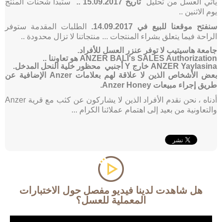
يأتي العسل من تحليل
تاريخ 15.09.2017 ..
ستبدأ شحنات المنتج
يوم الاثنين ..
سنفتح موقعنا للبيع في 14.09.2017.
الطلبات المقدمة ستوفر
الراحة فيما يتعلق بشراء المنتجات ... منتجاتنا لا تزال محدودة ..
جامعة هاسيتيب لا توفر عنزر العسل للأفراد.
ANZER BALI's SALES Authorization هو تعاوننا ..
ANZER Yaylasina خارج
Y
أجنبي
محظور خلية النحل المدخل.
بعض الأشخاص الذين لا علاقة لهم بعلامات Anzer الإضافية عن
طريق إجراء مبيعات Anzer Honey.
أدناه ، نحن نقدم الأفراد الذين لا يشاركون عن كثب مع قرية Anzer
والتعاونية من بعيد إلى اهتمام عملائنا الكرام ...
هل شاهدت لدينا فيديو مفصل حول الاختبارات
المعملية للعسل؟