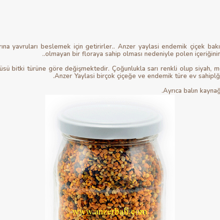
arına yavruları beslemek için getirirler.. Anzer yaylasi endemik çiçek b
olmayan bir floraya sahip olması nedeniyle polen içeriğinin 
ntüsü bitki türüne göre değişmektedir. Çoğunlukla sarı renkli olup siyah
Anzer Yaylasi birçok çiçeğe ve endemik türe ev sahiplği y
Ayrıca balın kaynağ