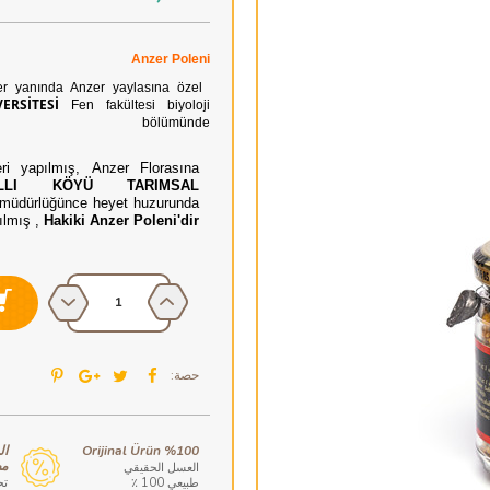
Anzer Poleni
kler yanında Anzer yaylasına özel
ERSİTESİ
Fen fakültesi biyoloji
bölümünde
ri yapılmış, Anzer Florasına
LLI KÖYÜ TARIMSAL
l müdürlüğünce heyet huzurunda
ılmış
,
Hakiki
Anzer Poleni'dir.
حصة:
%100 Orijinal Ürün
ال
مص
العسل الحقيقي
طبيعي 100 ٪
تح