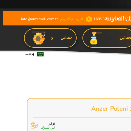
البريد الإلكتروني:
info@anzerbali.com.tr
سابي
سلتي
0
AR
توفر
في ستوك