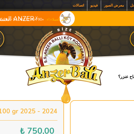
حل
معرض الصور
فيديو
اتصالات
ANZER العسل التعاونية
X
دعم العملاء:اء::
+90 464 212 08 52 - 214 05 53, +90 535 398 1685
ح
اح عنزر؟
2024 - 2025 Anzer Poleni 100 gr
₺
750,00