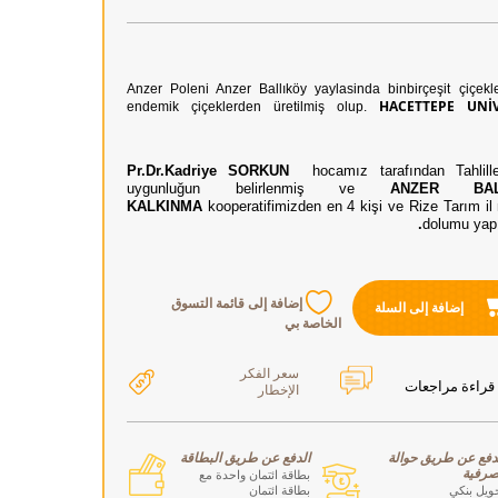
Anzer Poleni Anzer Ballıköy yaylasinda binbirçeşit çiçe
HACETTEPE UNİV
endemik çiçeklerden üretilmiş olup.
Pr.Dr.Kadriye SORKUN
hocamız tarafından Tahlille
uygunluğun belirlenmiş ve
ANZER BA
KALKINMA
kooperatifimizden en 4 kişi ve
Rize Tarım i
dolumu yap
إضافة إلى قائمة التسوق
إضافة إلى السلة
الخاصة بي
سعر الفكر
قراءة مراجعات
الإخطار
دفع عن طريق حوالة
الدفع عن طريق البطاقة
رفية
بطاقة ائتمان واحدة مع
ويل بنكي
بطاقة ائتمان