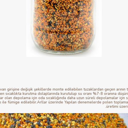
van girişine değişik şekillerde monte edilebilen tuzaklardan geçen arının t
eyen sıcaklıkta kurutma dolaplarında kurutulup su oranı %7-8 oranına düşür
ar olan depolama için oda sıcaklığında daha uzun süreli depolamalar için
ile fümige edilebilir.Arllar üzerinde Yapılan denemelerde polen toplaman
üretimi üzer