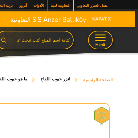
عسل العنزر التعاوني
التعاونية لدينا
الأدوات
أنزور
تربية الن
S.S Anzer Ballıköy التعاونية
انزر حبوب اللقاح
ما هو حبوب اللق
الصفحة الرئيسية