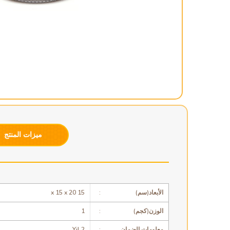
ميزات المنتج
الأبعاد(سم)
:
15 x 15 x 20
الوزن(كجم)
:
1
معلومات الضمان
:
2 Yil