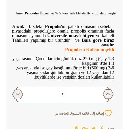
Propolis
Anzer
Ürünümüz % 50 oranında Etil alkolle çözündürülmüştür..
Propolis
'in pahali olmasının sebebi
Ancak bizdeki
piyasadaki propolislere oranla propolis oranının fazla
olmasının yanında
Üniversite onaylı hijyen
ve kaliteli
Tahlilleri yapılmış bir üründür. ve
Bala göre biraz
sıvıdır.
Propolisin Kullanım şekli
1-3 yaş arasında Çocuklar için günlük doz 250 mg (Çay
kaşığının 8'de 1'i)
3-6 yaş arasında ise çay kaşığının dörtte biri (500 mg),
12 yaşına kadar günlük bir gram ve 12 yaşından
büyüklerde ise yetişkin dozları kullanılabilir.
إضافة إلى قائمة التسوق الخاصة بي
حصة: